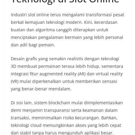
Industri slot online terus mengalami transformasi pesat
berkat kemajuan teknologi modern. Kini, kecerdasan
buatan dan algoritma canggih diterapkan untuk
menciptakan pengalaman bermain yang lebih personal
dan adil bagi pemain.
Desain grafis yang semakin realistis dengan teknologi
3D membuat permainan terasa lebih hidup, sementara
integrasi fitur augmented reality (AR) dan virtual reality
(VR) mulai diperkenalkan untuk memberikan sensasi
yang benar-benar mendalam.
Di sisi lain, sistem blockchain mulai diimplementasikan
demi menjamin transparansi serta keamanan dalam
transaksi, meminimalkan risiko kecurangan. Bahkan,
teknologi cloud memungkinkan akses yang lebih cepat
dan stabil tanpa harus mengunduh aplikasi besar.