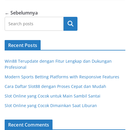
← Sebelumnya
Cari
Recent Posts
Win88 Terupdate dengan Fitur Lengkap dan Dukungan
Profesional
Modern Sports Betting Platforms with Responsive Features
Cara Daftar Slot88 dengan Proses Cepat dan Mudah
Slot Online yang Cocok untuk Main Sambil Santai
Slot Online yang Cocok Dimainkan Saat Liburan
Recent Comments