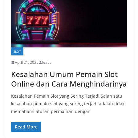
SLOT
April 21, 2025
lea5s
Kesalahan Umum Pemain Slot
Online dan Cara Menghindarinya
Kesalahan Pemain Slot yang Sering Terjadi Salah satu
kesalahan pemain slot yang sering terjadi adalah tidak
memahami aturan permainan dengan
Read More