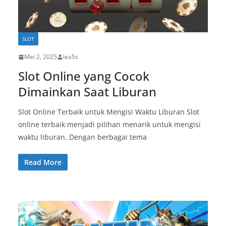
SLOT
Mei 2, 2025
lea5s
Slot Online yang Cocok
Dimainkan Saat Liburan
Slot Online Terbaik untuk Mengisi Waktu Liburan Slot
online terbaik menjadi pilihan menarik untuk mengisi
waktu liburan. Dengan berbagai tema
Read More