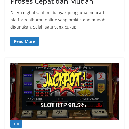
Proses Cepat dan Mudah
Di era digital saat ini, banyak pengguna mencari
platform hiburan online yang praktis dan mudah
digunakan. Salah satu yang cukup
Read More
SLOT