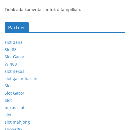
Tidak ada komentar untuk ditampilkan.
Partner
slot dana
Slot88
Slot Gacor
Win88
slot nexus
slot gacor hari ini
Slot
Slot Gacor
Slot
nexus slot
slot
slot mahjong
sbobet88