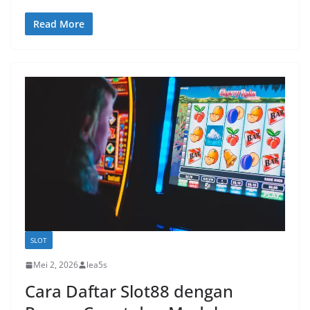
Read More
SLOT
Mei 2, 2026
lea5s
Cara Daftar Slot88 dengan