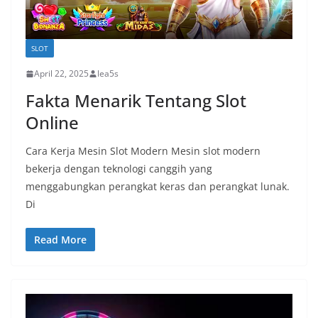
SLOT
April 22, 2025
lea5s
Fakta Menarik Tentang Slot
Online
Cara Kerja Mesin Slot Modern Mesin slot modern
bekerja dengan teknologi canggih yang
menggabungkan perangkat keras dan perangkat lunak.
Di
Read More