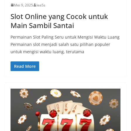
Mei 9, 2025
lea5s
Slot Online yang Cocok untuk
Main Sambil Santai
Permainan Slot Paling Seru untuk Mengisi Waktu Luang
Permainan slot menjadi salah satu pilihan populer
untuk mengisi waktu luang, terutama
Read More