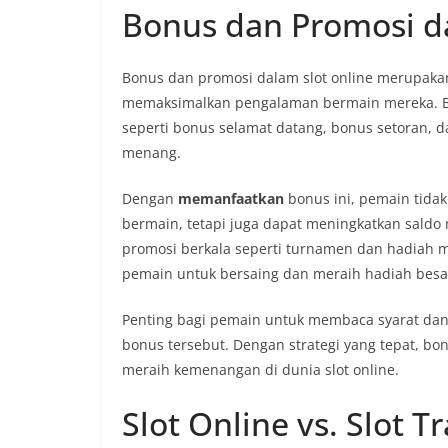
Bonus dan Promosi d
Bonus dan promosi dalam slot online merupakan
memaksimalkan pengalaman bermain mereka. B
seperti bonus selamat datang, bonus setoran, 
menang.
Dengan
memanfaatkan
bonus ini, pemain tida
bermain, tetapi juga dapat meningkatkan saldo
promosi berkala seperti turnamen dan hadiah m
pemain untuk bersaing dan meraih hadiah besa
Penting bagi pemain untuk membaca syarat dan
bonus tersebut. Dengan strategi yang tepat, b
meraih kemenangan di dunia slot online.
Slot Online vs. Slot 