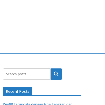
Cari
Recent Posts
Win88 Terupdate dengan Fitur Lengkap dan