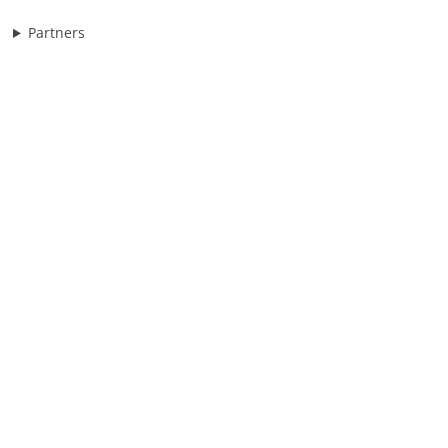
Partners