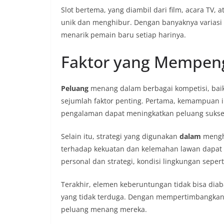
Slot bertema, yang diambil dari film, acara T
unik dan menghibur. Dengan banyaknya variasi d
menarik pemain baru setiap harinya.
Faktor yang Mempen
Peluang
menang dalam berbagai kompetisi, baik 
sejumlah faktor penting. Pertama, kemampuan i
pengalaman dapat meningkatkan peluang sukse
Selain itu, strategi yang digunakan
dalam
mengh
terhadap kekuatan dan kelemahan lawan dapat m
personal dan strategi, kondisi lingkungan sepe
Terakhir, elemen keberuntungan tidak bisa diabai
yang tidak terduga. Dengan mempertimbangkan 
peluang menang mereka.