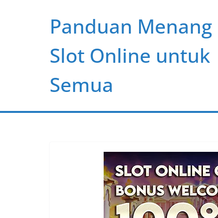
Skip
Panduan Menang
to
content
Slot Online untuk
Semua