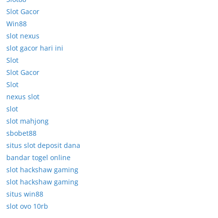
Slot Gacor
Win88
slot nexus
slot gacor hari ini
Slot
Slot Gacor
Slot
nexus slot
slot
slot mahjong
sbobet88
situs slot deposit dana
bandar togel online
slot hackshaw gaming
slot hackshaw gaming
situs win88
slot ovo 10rb