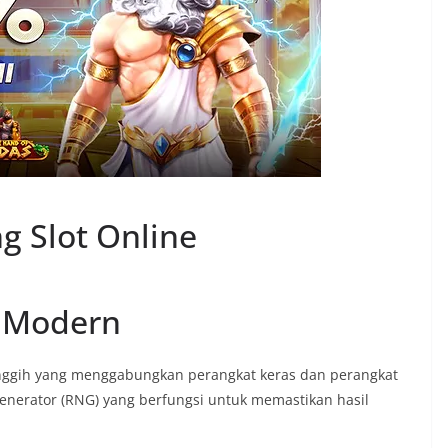
g Slot Online
t Modern
nggih yang menggabungkan perangkat keras dan perangkat
nerator (RNG) yang berfungsi untuk memastikan hasil