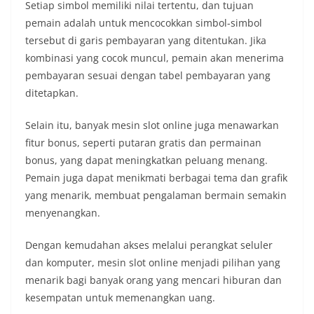
Setiap simbol memiliki nilai tertentu, dan tujuan
pemain adalah untuk mencocokkan simbol-simbol
tersebut di garis pembayaran yang ditentukan. Jika
kombinasi yang cocok muncul, pemain akan menerima
pembayaran sesuai dengan tabel pembayaran yang
ditetapkan.
Selain itu, banyak mesin slot online juga menawarkan
fitur bonus, seperti putaran gratis dan permainan
bonus, yang dapat meningkatkan peluang menang.
Pemain juga dapat menikmati berbagai tema dan grafik
yang menarik, membuat pengalaman bermain semakin
menyenangkan.
Dengan kemudahan akses melalui perangkat seluler
dan komputer, mesin slot online menjadi pilihan yang
menarik bagi banyak orang yang mencari hiburan dan
kesempatan untuk memenangkan uang.