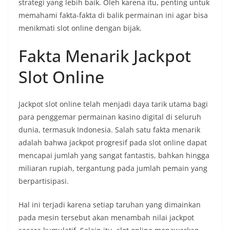
strategi yang lebih baik. Oleh karena itu, penting untuk
memahami fakta-fakta di balik permainan ini agar bisa
menikmati slot online dengan bijak.
Fakta Menarik Jackpot
Slot Online
Jackpot slot online telah menjadi daya tarik utama bagi
para penggemar permainan kasino digital di seluruh
dunia, termasuk Indonesia. Salah satu fakta menarik
adalah bahwa jackpot progresif pada slot online dapat
mencapai jumlah yang sangat fantastis, bahkan hingga
miliaran rupiah, tergantung pada jumlah pemain yang
berpartisipasi.
Hal ini terjadi karena setiap taruhan yang dimainkan
pada mesin tersebut akan menambah nilai jackpot