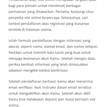
bagi para pemain untuk menikmati berbagai
permainan yang ditawarkan. Pertama, kunjungi situs
penyedia slot online terpercaya. Selanjutnya, cari
tombol pendaftaran atau registrasi yang biasanya
terletak di halaman utama.
Isilah formulir pendaftaran dengan informasi yang
akurat, seperti nama, alamat email, dan nomor telepon.
Pastikan untuk memilih kata sandi yang kuat untuk
menjaga keamanan akun Kamu. Setelah mengisi data,
periksa kembali informasi yang telah dimasukkan
sebelum mengklik tombol konfirmasi.
Setelah pendaftaran berhasil, Kamu akan menerima
email verifikasi. Ikuti instruksi dalam email tersebut
untuk mengaktifkan akun Kamu. Setelah akun aktif,
Kamu bisa melakukan deposit dan mulai bermain slot
online.