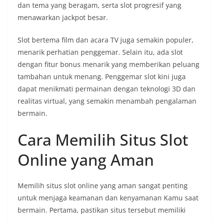
dan tema yang beragam, serta slot progresif yang
menawarkan jackpot besar.
Slot bertema film dan acara TV juga semakin populer,
menarik perhatian penggemar. Selain itu, ada slot
dengan fitur bonus menarik yang memberikan peluang
tambahan untuk menang. Penggemar slot kini juga
dapat menikmati permainan dengan teknologi 3D dan
realitas virtual, yang semakin menambah pengalaman
bermain.
Cara Memilih Situs Slot
Online yang Aman
Memilih situs slot online yang aman sangat penting
untuk menjaga keamanan dan kenyamanan Kamu saat
bermain. Pertama, pastikan situs tersebut memiliki