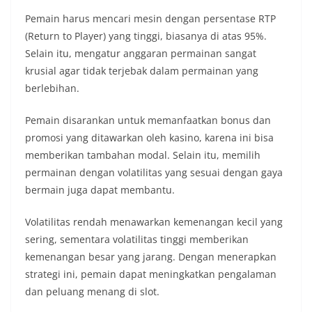
Pemain harus mencari mesin dengan persentase RTP
(Return to Player) yang tinggi, biasanya di atas 95%.
Selain itu, mengatur anggaran permainan sangat
krusial agar tidak terjebak dalam permainan yang
berlebihan.
Pemain disarankan untuk memanfaatkan bonus dan
promosi yang ditawarkan oleh kasino, karena ini bisa
memberikan tambahan modal. Selain itu, memilih
permainan dengan volatilitas yang sesuai dengan gaya
bermain juga dapat membantu.
Volatilitas rendah menawarkan kemenangan kecil yang
sering, sementara volatilitas tinggi memberikan
kemenangan besar yang jarang. Dengan menerapkan
strategi ini, pemain dapat meningkatkan pengalaman
dan peluang menang di slot.