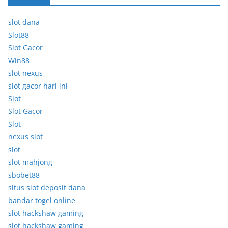
slot dana
Slot88
Slot Gacor
Win88
slot nexus
slot gacor hari ini
Slot
Slot Gacor
Slot
nexus slot
slot
slot mahjong
sbobet88
situs slot deposit dana
bandar togel online
slot hackshaw gaming
slot hackshaw gaming