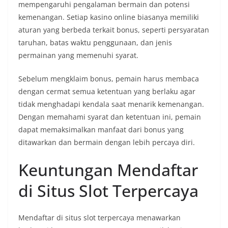
mempengaruhi pengalaman bermain dan potensi
kemenangan. Setiap kasino online biasanya memiliki
aturan yang berbeda terkait bonus, seperti persyaratan
taruhan, batas waktu penggunaan, dan jenis
permainan yang memenuhi syarat.
Sebelum mengklaim bonus, pemain harus membaca
dengan cermat semua ketentuan yang berlaku agar
tidak menghadapi kendala saat menarik kemenangan.
Dengan memahami syarat dan ketentuan ini, pemain
dapat memaksimalkan manfaat dari bonus yang
ditawarkan dan bermain dengan lebih percaya diri.
Keuntungan Mendaftar
di Situs Slot Terpercaya
Mendaftar di situs slot terpercaya menawarkan