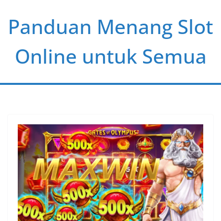
Skip
Panduan Menang Slot
to
content
Online untuk Semua