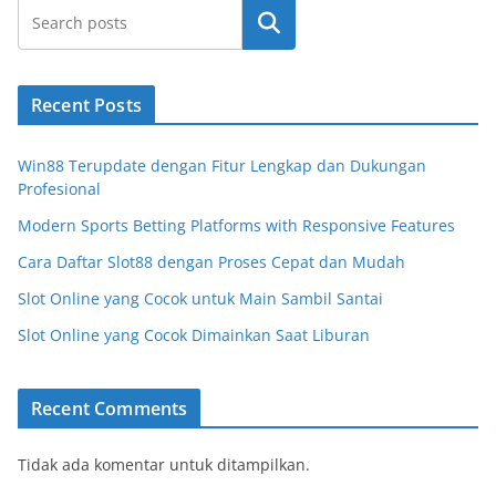
Cari
Recent Posts
Win88 Terupdate dengan Fitur Lengkap dan Dukungan
Profesional
Modern Sports Betting Platforms with Responsive Features
Cara Daftar Slot88 dengan Proses Cepat dan Mudah
Slot Online yang Cocok untuk Main Sambil Santai
Slot Online yang Cocok Dimainkan Saat Liburan
Recent Comments
Tidak ada komentar untuk ditampilkan.