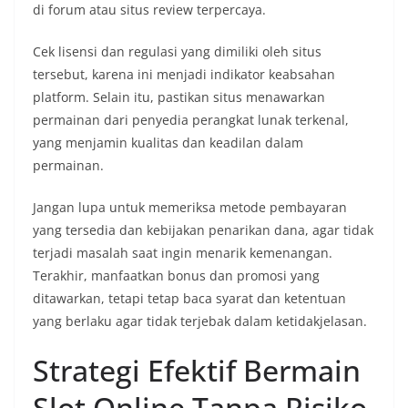
di forum atau situs review terpercaya.
Cek lisensi dan regulasi yang dimiliki oleh situs
tersebut, karena ini menjadi indikator keabsahan
platform. Selain itu, pastikan situs menawarkan
permainan dari penyedia perangkat lunak terkenal,
yang menjamin kualitas dan keadilan dalam
permainan.
Jangan lupa untuk memeriksa metode pembayaran
yang tersedia dan kebijakan penarikan dana, agar tidak
terjadi masalah saat ingin menarik kemenangan.
Terakhir, manfaatkan bonus dan promosi yang
ditawarkan, tetapi tetap baca syarat dan ketentuan
yang berlaku agar tidak terjebak dalam ketidakjelasan.
Strategi Efektif Bermain
Slot Online Tanpa Risiko