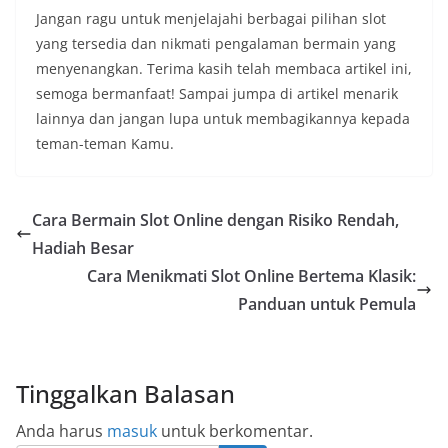
Jangan ragu untuk menjelajahi berbagai pilihan slot
yang tersedia dan nikmati pengalaman bermain yang
menyenangkan. Terima kasih telah membaca artikel ini,
semoga bermanfaat! Sampai jumpa di artikel menarik
lainnya dan jangan lupa untuk membagikannya kepada
teman-teman Kamu.
Cara Bermain Slot Online dengan Risiko Rendah,
Hadiah Besar
Cara Menikmati Slot Online Bertema Klasik:
Panduan untuk Pemula
Tinggalkan Balasan
Anda harus
masuk
untuk berkomentar.