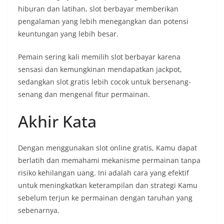
hiburan dan latihan, slot berbayar memberikan
pengalaman yang lebih menegangkan dan potensi
keuntungan yang lebih besar.
Pemain sering kali memilih slot berbayar karena
sensasi dan kemungkinan mendapatkan jackpot,
sedangkan slot gratis lebih cocok untuk bersenang-
senang dan mengenal fitur permainan.
Akhir Kata
Dengan menggunakan slot online gratis, Kamu dapat
berlatih dan memahami mekanisme permainan tanpa
risiko kehilangan uang. Ini adalah cara yang efektif
untuk meningkatkan keterampilan dan strategi Kamu
sebelum terjun ke permainan dengan taruhan yang
sebenarnya.